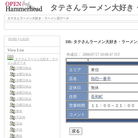
タテさんラーメン大好き
タテさんラーメン大好き・ラーメン店データ
HOME
|
LOGIN
DB: タテさんラーメン大好き・ラーメ
View List
作成日：
2006/07/17 10:00:47 JST
タテさんラーメン大好き・ラー
メン店データ
月曜日休み
エリア
東信
火曜日休み
店名
熱烈一番亭
水曜日休み
木曜日休み
定休日
無休
金曜日休み
住所
長和町
土曜日休み
営業時間
１１：００～２１：００
日曜日休み
無休
コメント
不定休
北信
中信
東信