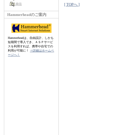
[ TOPへ ]
南信
Hammerheadのご案内
Hammerheadは、自由設計、しかも
短期間で導入でき、ＡＳＰサービ
スを利用すれば、携帯や自宅での
利用が可能に！
⇒詳細はホームペ
ージへ！