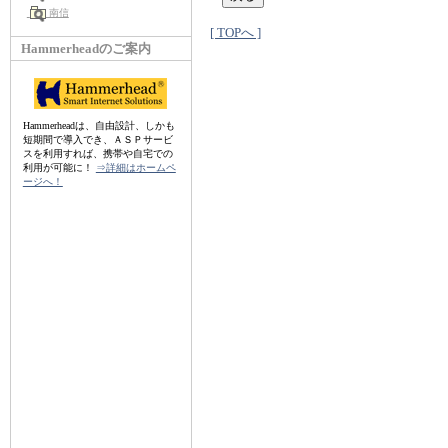
南信
[ TOPへ ]
Hammerheadのご案内
Hammerheadは、自由設計、しかも
短期間で導入でき、ＡＳＰサービ
スを利用すれば、携帯や自宅での
利用が可能に！
⇒詳細はホームペ
ージへ！