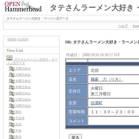
タテさんラーメン大好き
タテさんラーメン大好き・ラーメン店データ
ヘルプ
Engl
HOME
|
LOGIN
DB: タテさんラーメン大好き・ラーメン
View List
作成日：
2008/10/26 10:39:17 JST
タテさんラーメン大好き・ラー
メン店データ
月曜日休み
エリア
北信
火曜日休み
店名
麺豪 力（りき）
水曜日休み
木曜日休み
火曜日
定休日
第三月曜日
金曜日休み
土曜日休み
住所
信濃町
日曜日休み
営業時間
１１：３０～２３：００
無休
不定休
コメント
北信
中信
東信