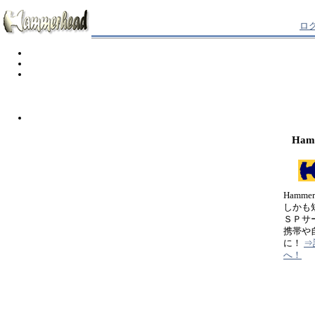
ロ
Ham
Hamm
しかも
ＳＰサ
携帯や
に！
⇒
へ！