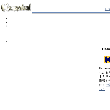
ロ
Ham
Hamm
しかも
ＳＰサ
携帯や
に！
⇒
へ！