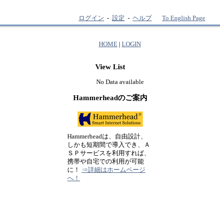
ログイン
-
設定
-
ヘルプ
To English Page
HOME
|
LOGIN
View List
No Data available
Hammerheadのご案内
Hammerheadは、自由設計、
しかも短期間で導入でき、Ａ
ＳＰサービスを利用すれば、
携帯や自宅での利用が可能
に！
⇒詳細はホームページ
へ！