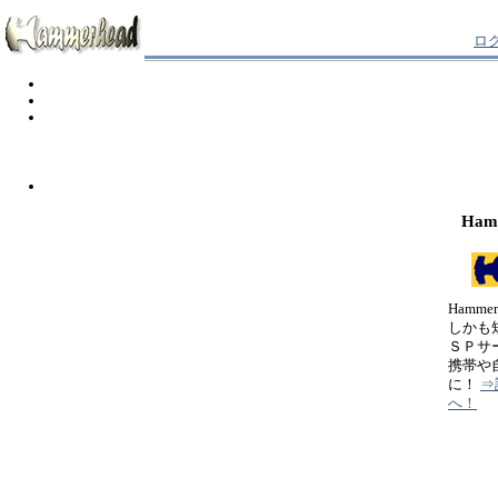
ロ
Ham
Hamm
しかも
ＳＰサ
携帯や
に！
⇒
へ！