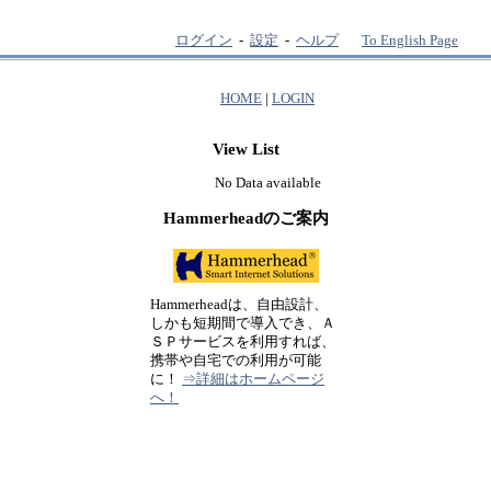
ログイン
-
設定
-
ヘルプ
To English Page
HOME
|
LOGIN
View List
No Data available
Hammerheadのご案内
Hammerheadは、自由設計、
しかも短期間で導入でき、Ａ
ＳＰサービスを利用すれば、
携帯や自宅での利用が可能
に！
⇒詳細はホームページ
へ！