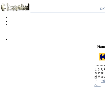
ロ
Ham
Hamm
しかも
ＳＰサ
携帯や
に！
⇒
へ！