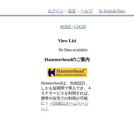
ログイン
-
設定
-
ヘルプ
To English Page
HOME
|
LOGIN
View List
No Data available
Hammerheadのご案内
Hammerheadは、自由設計、
しかも短期間で導入でき、Ａ
ＳＰサービスを利用すれば、
携帯や自宅での利用が可能
に！
⇒詳細はホームページ
へ！