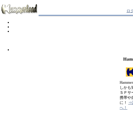
ロ
Ham
Hamm
しかも
ＳＰサ
携帯や
に！
⇒
へ！