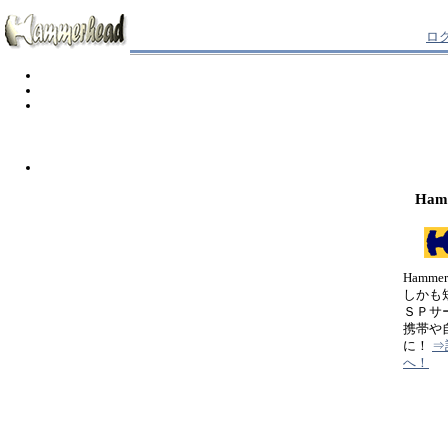
ロ
Ham
Hamm
しかも
ＳＰサ
携帯や
に！
⇒
へ！