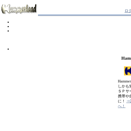
ロ
Ham
Hamm
しかも
ＳＰサ
携帯や
に！
⇒
へ！