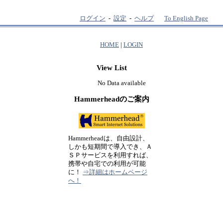
ログイン
-
設定
-
ヘルプ
To English Page
HOME
|
LOGIN
View List
No Data available
Hammerheadのご案内
Hammerheadは、自由設計、
しかも短期間で導入でき、Ａ
ＳＰサービスを利用すれば、
携帯や自宅での利用が可能
に！
⇒詳細はホームページ
へ！