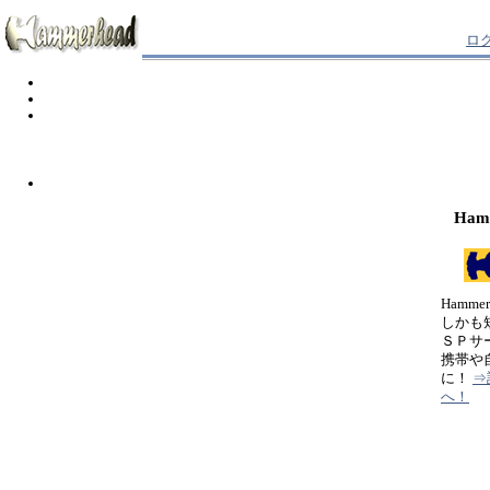
ロ
Ham
Hamm
しかも
ＳＰサ
携帯や
に！
⇒
へ！