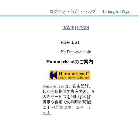
ログイン
-
設定
-
ヘルプ
To English Page
HOME
|
LOGIN
View List
No Data available
Hammerheadのご案内
Hammerheadは、自由設計、
しかも短期間で導入でき、Ａ
ＳＰサービスを利用すれば、
携帯や自宅での利用が可能
に！
⇒詳細はホームページ
へ！