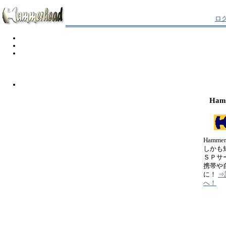
ロ
Ham
Hamm
しかも
ＳＰサ
携帯や
に！
⇒
へ！