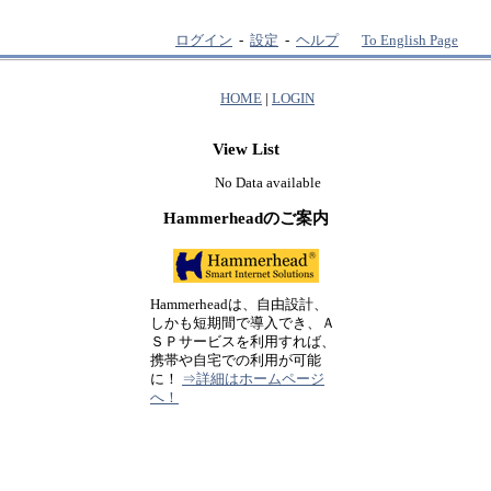
ログイン
-
設定
-
ヘルプ
To English Page
HOME
|
LOGIN
View List
No Data available
Hammerheadのご案内
Hammerheadは、自由設計、
しかも短期間で導入でき、Ａ
ＳＰサービスを利用すれば、
携帯や自宅での利用が可能
に！
⇒詳細はホームページ
へ！