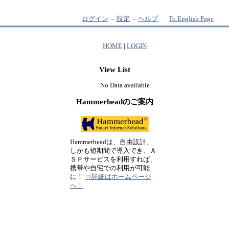
ログイン
-
設定
-
ヘルプ
To English Page
HOME
|
LOGIN
View List
No Data available
Hammerheadのご案内
Hammerheadは、自由設計、
しかも短期間で導入でき、Ａ
ＳＰサービスを利用すれば、
携帯や自宅での利用が可能
に！
⇒詳細はホームページ
へ！