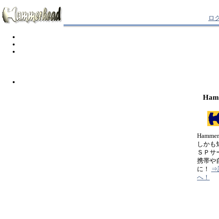
ロ
Ham
Hamm
しかも
ＳＰサ
携帯や
に！
⇒
へ！