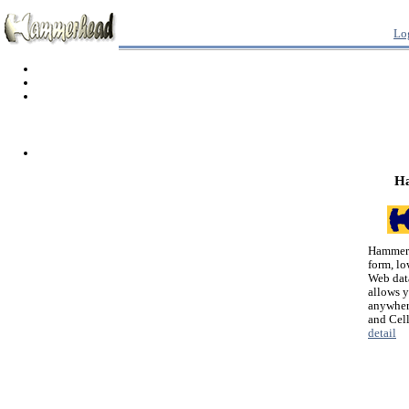
Lo
H
Hammerh
form, lo
Web dat
allows 
anywher
and Cel
detail