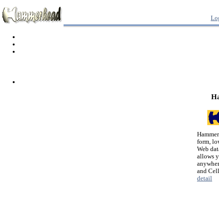
Lo
H
Hammerh
form, lo
Web dat
allows 
anywher
and Cel
detail