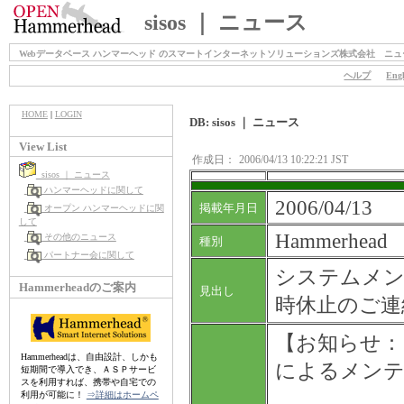
sisos ｜ ニュース
Webデータベース ハンマーヘッド のスマートインターネットソリューションズ株式会社 ニュ
ヘルプ
Engl
HOME
|
LOGIN
DB: sisos ｜ ニュース
View List
作成日：
2006/04/13 10:22:21 JST
sisos ｜ ニュース
ハンマーヘッドに関して
2006/04/13
掲載年月日
オープン ハンマーヘッドに関
して
Hammerhead
その他のニュース
種別
パートナー会に関して
システムメン
Hammerheadのご案内
見出し
時休止のご連
【お知らせ： 
Hammerheadは、自由設計、しかも
によるメン
短期間で導入でき、ＡＳＰサービ
スを利用すれば、携帯や自宅での
利用が可能に！
⇒詳細はホームペ