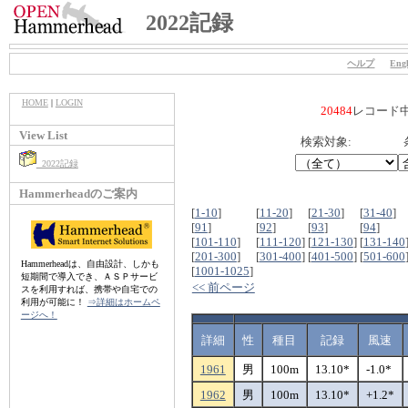
2022記録
ヘルプ
Engl
HOME
|
LOGIN
20484
レコード
View List
検索対象:
2022記録
Hammerheadのご案内
[
1-10
]
[
11-20
]
[
21-30
]
[
31-40
]
[
91
]
[
92
]
[
93
]
[
94
]
[
101-110
]
[
111-120
]
[
121-130
]
[
131-140
[
201-300
]
[
301-400
]
[
401-500
]
[
501-600
Hammerheadは、自由設計、しかも
[
1001-1025
]
短期間で導入でき、ＡＳＰサービ
<< 前ページ
スを利用すれば、携帯や自宅での
利用が可能に！
⇒詳細はホームペ
ージへ！
詳細
性
種目
記録
風速
1961
男
100m
13.10*
-1.0*
1962
男
100m
13.10*
+1.2*