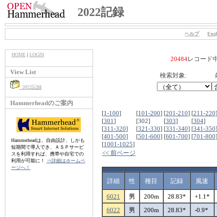
2022記録
ヘルプ
Engl
HOME
|
LOGIN
20484
レコード
View List
検索対象:
2022記録
Hammerheadのご案内
[
1-100
]
[
101-200
]
[
201-210
]
[
211-220
[
301
]
[302]
[
303
]
[
304
]
[
311-320
]
[
321-330
]
[
331-340
]
[
341-350
[
401-500
]
[
501-600
]
[
601-700
]
[
701-800
Hammerheadは、自由設計、しかも
[
1001-1025
]
短期間で導入でき、ＡＳＰサービ
<< 前ページ
スを利用すれば、携帯や自宅での
利用が可能に！
⇒詳細はホームペ
ージへ！
詳細
性
種目
記録
風速
6021
男
200m
28.83*
+1.1*
6022
男
200m
28.83*
-0.9*