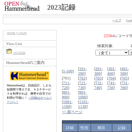
2023記録
ヘルプ
Engl
HOME
|
LOGIN
22584
レコード
View List
検索対象:
2023記録
Hammerheadのご案内
[
101-
[
201-
[
301-
[
401-
[
1-100
]
200
]
300
]
400
]
500
]
[701]
[
702
]
[
703
]
[
704
]
[
705
]
[
711-
[
721-
[
731-
[
741-
[
751-
Hammerheadは、自由設計、しかも
720
]
730
]
740
]
750
]
760
]
短期間で導入でき、ＡＳＰサービ
[
801-
[
901-
スを利用すれば、携帯や自宅での
900
]
1000
]
利用が可能に！
⇒詳細はホームペ
[
1001-
[
1101-
ージへ！
1100
]
1130
]
<< 前ページ
詳細
性別
種目
記録