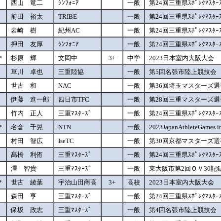
西山 竜二
ｼﾝﾌｫﾆｱ
一般
第24回三重県ｽﾎﾟﾚｸﾏｽﾀｰ
前田 裕太
TRIBE
一般
第24回三重県ｽﾎﾟﾚｸﾏｽﾀｰ
岩崎 樹
紀州AC
一般
第24回三重県ｽﾎﾟﾚｸﾏｽﾀｰ
押田 友厚
ｼﾝﾌｫﾆｱ
一般
第24回三重県ｽﾎﾟﾚｸﾏｽﾀｰ
*
杉原 輝
文岡中
3+
中学
2023日本室内大阪大会
草川 卓也
三重陸協
一般
第5回名張市陸上競技会
世古 和
NAC
一般
第36回埼玉マスターズ
伊藤 進一郎
四日市TFC
一般
第28回三重マスターズ
竹内 正人
三重ﾏｽﾀｰｽﾞ
一般
第24回三重県ｽﾎﾟﾚｸﾏｽﾀｰ
*
名倉 千晃
NTN
一般
2023JapanAthleteGames i
村田 智広
IseTC
一般
第30回京都マスターズ
髙橋 利侑
三重ﾏｽﾀｰｽﾞ
一般
第24回三重県ｽﾎﾟﾚｸﾏｽﾀｰ
澤 智貴
三重ﾏｽﾀｰｽﾞ
一般
東大阪市第2回ＯＶ30記
*
世古 綾葉
宇治山田商高
3+
高校
2023日本室内大阪大会
森田 亨
三重ﾏｽﾀｰｽﾞ
一般
第24回三重県ｽﾎﾟﾚｸﾏｽﾀｰ
保坂 政志
三重ﾏｽﾀｰｽﾞ
一般
第4回名張市陸上競技会