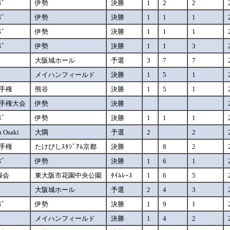
ｽﾞ
伊勢
決勝
1
2
2
ｽﾞ
伊勢
決勝
1
1
1
ｽﾞ
伊勢
決勝
1
1
1
ｽﾞ
伊勢
決勝
1
1
3
大阪城ホール
予選
3
7
7
メイハンフィールド
決勝
1
5
1
選手権
熊谷
決勝
1
5
1
選手権大会
伊勢
決勝
ｽﾞ
伊勢
決勝
1
1
1
n Osaki
大隅
予選
2
2
選手権
たけびしｽﾀｼﾞｱﾑ京都
決勝
8
2
ｽﾞ
伊勢
決勝
1
6
1
録会
東大阪市花園中央公園
ﾀｲﾑﾚｰｽ
1
6
5
大阪城ホール
予選
2
4
3
ｽﾞ
伊勢
決勝
1
9
1
メイハンフィールド
決勝
1
4
2