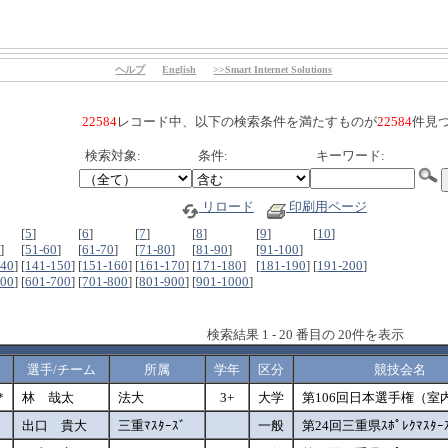
ヘルプ
English
>>Smart Internet Solutions
22584
レコード中、以下の検索条件を満たすものが
22584
件見
検索対象:
条件:
キーワード:
リロード
印刷用ページ
[
5
]
[
6
]
[
7
]
[
8
]
[
9
]
[
10
]
0
]
[
51-60
]
[
61-70
]
[
71-80
]
[
81-90
]
[
91-100
]
140
]
[
141-150
]
[
151-160
]
[
161-170
]
[
171-180
]
[
181-190
]
[
191-200
]
600
]
[
601-700
]
[
701-800
]
[
801-900
]
[
901-1000
]
検索結果 1 - 20 番目の 20件を表示
選手/チーム
所属
学年
区分
競技会名
*
林 哉太
法大
3+
大学
第106回日本選手権（室
出口 貴大
三重ﾏｽﾀｰｽﾞ
一般
第24回三重県ｽﾎﾟﾚｸﾏｽﾀｰ