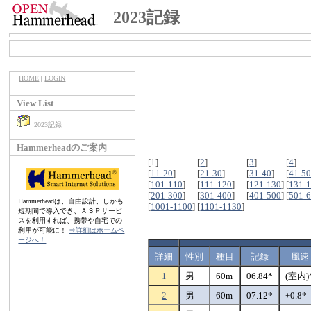
2023記録
HOME
|
LOGIN
View List
2023記録
Hammerheadのご案内
[1]
[
2
]
[
3
]
[
4
]
[
11-20
]
[
21-30
]
[
31-40
]
[
41-5
[
101-110
]
[
111-120
]
[
121-130
]
[
131-
[
201-300
]
[
301-400
]
[
401-500
]
[
501-
Hammerheadは、自由設計、しかも
[
1001-1100
]
[
1101-1130
]
短期間で導入でき、ＡＳＰサービ
スを利用すれば、携帯や自宅での
利用が可能に！
⇒詳細はホームペ
ージへ！
詳細
性別
種目
記録
風速
1
男
60m
06.84*
(室内)
2
男
60m
07.12*
+0.8*