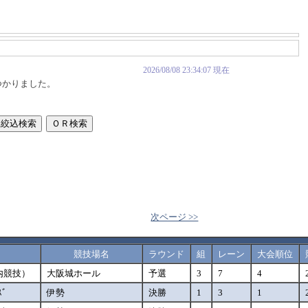
2026/08/08 23:34:07 現在
つかりました。
次ページ >>
競技場名
ラウンド
組
レーン
大会順位
内競技）
大阪城ホール
予選
3
7
4
ｽﾞ
伊勢
決勝
1
3
1