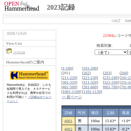
2023記録
ヘルプ
Engl
HOME
|
LOGIN
22584
レコード
View List
検索対象:
2023記録
Hammerheadのご案内
[
1-100
]
[
101-200
]
[201]
[
202
]
[
203
]
[
204
]
[
211-220
]
[
221-230
]
[
231-240
]
[
241-2
[
301-310
]
[
311-320
]
[
321-330
]
[
331-3
Hammerheadは、自由設計、しかも
[
401-500
]
[
501-600
]
[
601-700
]
[
701-8
短期間で導入でき、ＡＳＰサービ
[
1001-1100
]
[
1101-1130
]
スを利用すれば、携帯や自宅での
<< 前ページ
利用が可能に！
⇒詳細はホームペ
ージへ！
詳細
性別
種目
記録
風速
4001
男
100m
15.63*
+1.0*
4002
男
100m
15.63*
-0.2*