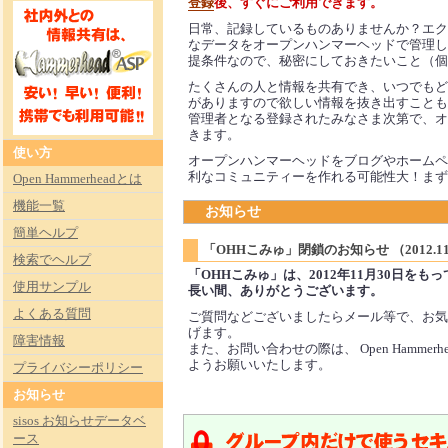
登録
後、すぐにご利用できます。
日常、記録しているものありませんか？エク
なデータをオープンハンマーヘッドで管理し
提条件なので、秘密にしておきたいこと（個
たくさんの人と情報を共有でき、いつでもど
がありますので欲しい情報を抜き出すことも
管理者となる登録されたみなさま次第で、オ
きます。
使い方
オープンハンマーヘッドをブログやホームペ
利なコミュニティーを作れる可能性大！まず
Open Hammerheadとは
機能一覧
お知らせ
簡単ヘルプ
「OHHこみゅ」閉鎖のお知らせ （2012.11
検索でヘルプ
「OHHこみゅ」は、2012年11月30日を
使用サンプル
長い間、ありがとうございます。
よくある質問
ご質問などございましたらメール等で、お気
げます。
障害情報
また、お問い合わせの際は、 Open Hamme
ようお願いいたします。
プライバシーポリシー
お知らせ
sisos お知らせデータベ
ース