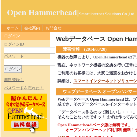
Open Hammerhead|
Smart Internet Solutions Co.,Ltd
ホーム
会社案内
お問合せ
ログイン
Webデータベース Open Ham
ログインID
障害情報 (2014/03/28)
パスワード
機器の故障により、Open Hammerhea
現在、ネットワーク機器の交換を行い正常に
ご利用のお客様には、大変ご迷惑をおかけし
無料登録！
詳細は、
スマートインターネットソリューシ
パスワードを忘れた！
ウェブデータベース オープンハンマ
Webデータベース Open Hammerhea
成でき、そのデータベースをインターネット
「データベース作るのって難しいし・・・。
そんなことないのですっ！ まずは作ってみ
Open Hammerhead ベータ版は無料です。
オープン ハンマーヘッド利用料 無料！サ