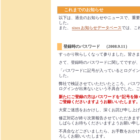
これまでのお知らせ
以下は、過去のお知らせやニュースで、重要
した。
また、
sisos お知らせデータベース
では、こ
登録時のパスワード （2008.9.11）
すっかり秋らしくなって参りました。皆さま
さて、登録時のパスワードに関してですが、
「パスワードに記号が入っているとログイン
した。
弊社で検証させていただいたところ、パスワ
ログインが出来ないという不具合でした。ご
新たにご登録の方はパスワードを“記号を除
ご登録くださいますようお願いいたします。
大変ご迷惑をおかけし、深くお詫び申し上げ
修正対応が終り次第報告させていただきます
しばらくお待ちくださいますようお願い申し
不具合などございましたら、お手数をおかけ
ろしくお願いいたします。