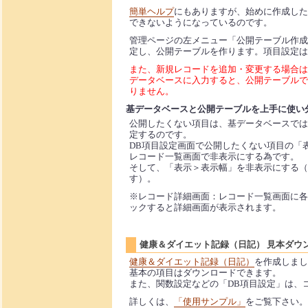
簡単ヘルプ
にもありますが、始めに作成した
できないようになっているのです。
管理ページの左メニュー「公開テーブル作成
定し、公開テーブルを作ります。項目設定は
また、新規レコードを追加・変更する場合は
データベースに入力すると、公開テーブルで
りません。
基データベースと公開テーブルを上手に使い
公開したくない項目は、基データベースでは
定するのです。
DB項目設定画面で公開したくない項目の「
レコード一覧画面で非表示にする為です。
そして、「表示＞表示幅」を非表示にする（
す）。
※レコード詳細画面：レコード一覧画面に各
ックすると詳細画面が表示されます。
健康＆ダイエット記録（日記） 見本ダウンロー
健康＆ダイエット記録（日記）
を作成しまし
基本の項目はダウンロードできます。
また、関数設定などの「DB項目設定」は、
詳しくは、
「使用サンプル」
をご覧下さい。