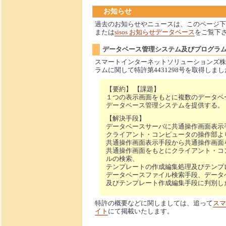
お知らせ
過去のお知らせやニュースは、このページ下
または
sisos お知らせデータベース
をご覧下
データベース管理システム及びプログラムに関
スマートインターネットソリューションズ株
ラムに関して特許第4431298号を取得しま
【要約】 【課題】
１つの表示画面をもとに複数のデータベ
データベース管理システムを提供する。
【解決手段】
データベースサーバに共通操作画面表示
クライアント・コンピュータの操作部よ
共通操作画面表示手段から共通操作画面
共通操作画面をもとにクライアント・コ
ルの検索、
テンプレートの作成編集処理及びテンプ
データベースファイル検索手段、データ
及びテンプレート作成編集手段に判別し
特許の概要などに関しましては、追って
スマ
イト
にて掲載いたします。