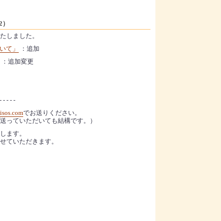
2）
たしました。
ついて」
：追加
：追加変更
- - - - -
isos.com
でお送りください。
送っていただいても結構です。）
します。
せていただきます。