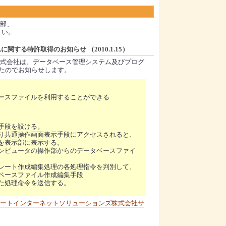
部、
さい。
する特許取得のお知らせ （2010.1.15）
式会社は、データベース管理システム及びプログ
したのでお知らせします。
ースファイルを利用することができる
手段を設ける。
り共通操作画面表示手段にアクセスされると、
を表示部に表示する。
ンピュータの操作部からのデータベースファイ
レート作成編集処理の各処理指令を判別して、
ベースファイル作成編集手段
た処理命令を送信する。
ートインターネットソリューションズ株式会社サ