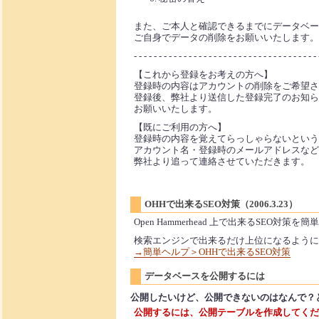
また、ご本人と確認できるまでにデータベー
ご自身でデータの削除をお願いいたします。
- - - - - - - - - - - - - - - - - - - - - - - - - - - - - - - - - - - - - 
【これから登録をお考えの方へ】
登録時の内容はアカウントの削除をご希望さ
登録後、弊社より送信した登録完了のお知ら
お願いいたします。
【既にご利用の方へ】
登録時の内容を覚えてらっしゃらないという
アカウント名・登録時のメールアドレスなど
弊社より追って連絡させていただきます。
OHHで出来るSEO対策（2006.3.23）
Open Hammerhead 上で出来るSEO対策
検索エンジンで出来るだけ上位になるように
→簡単ヘルプ＞OHHで出来るSEO対策
データベースを公開するには
公開したいけど、公開できないのはなんで？
公開するには、公開テーブルを作成してくだ