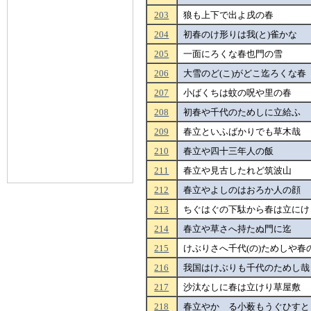
203
狼も上下で出よ戌の春
204
初春のけ形りは我(と)雀かな
205
一面にろくな春也門の雪
206
大雪のど(こ)がどこ迄ろくな春
207
小ばくちは蚊の呪や里の春
208
初春や千代のためしに立給ふ
209
春立といふばかりでも草木哉
210
春立や四十三年人の飯
211
春立や見古したれど筑波山
212
春立やよしのはおろか人の顔
213
ちぐはぐの下駄から春は立にけ
214
春立や草さへ持たぬ門に迄
215
けぶりさへ千代(の)ためしや春
216
我国はけぶりも千代のためし哉
217
沙汰なしに春は立けり草屋敷
218
春立やかゝる小薮もうぐひすと