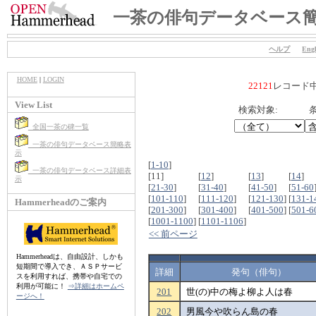
一茶の俳句データベース
ヘルプ
Engl
HOME
|
LOGIN
22121
レコード
View List
検索対象:
条
全国一茶の碑一覧
一茶の俳句データベース簡略表
示
[
1-10
]
一茶の俳句データベース詳細表
[11]
[
12
]
[
13
]
[
14
]
示
[
21-30
]
[
31-40
]
[
41-50
]
[
51-60
[
101-110
]
[
111-120
]
[
121-130
]
[
131-1
Hammerheadのご案内
[
201-300
]
[
301-400
]
[
401-500
]
[
501-6
[
1001-1100
]
[
1101-1106
]
<< 前ページ
Hammerheadは、自由設計、しかも
短期間で導入でき、ＡＳＰサービ
詳細
発句（俳句）
スを利用すれば、携帯や自宅での
利用が可能に！
⇒詳細はホームペ
201
世(の)中の梅よ柳よ人は春
ージへ！
202
男風今や吹らん島の春