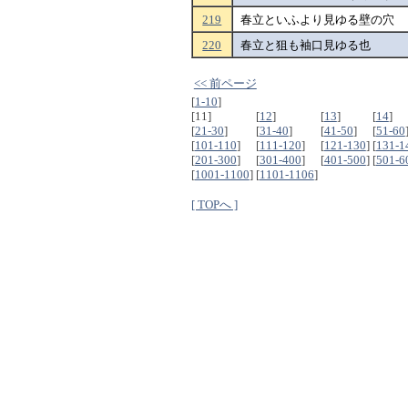
219
春立といふより見ゆる壁の穴
220
春立と狙も袖口見ゆる也
<< 前ページ
[
1-10
]
[11]
[
12
]
[
13
]
[
14
]
[
21-30
]
[
31-40
]
[
41-50
]
[
51-60
[
101-110
]
[
111-120
]
[
121-130
]
[
131-1
[
201-300
]
[
301-400
]
[
401-500
]
[
501-6
[
1001-1100
]
[
1101-1106
]
[ TOPへ ]