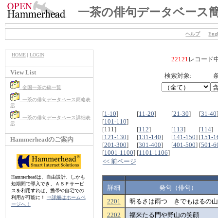
一茶の俳句データベース
ヘルプ
Engl
HOME
|
LOGIN
22121
レコード
View List
検索対象:
条
全国一茶の碑一覧
一茶の俳句データベース簡略表
示
[
1-10
]
[
11-20
]
[
21-30
]
[
31-40
一茶の俳句データベース詳細表
[
101-110
]
示
[111]
[
112
]
[
113
]
[
114
]
[
121-130
]
[
131-140
]
[
141-150
]
[
151-1
Hammerheadのご案内
[
201-300
]
[
301-400
]
[
401-500
]
[
501-6
[
1001-1100
]
[
1101-1106
]
<< 前ページ
Hammerheadは、自由設計、しかも
短期間で導入でき、ＡＳＰサービ
詳細
発句（俳句）
スを利用すれば、携帯や自宅での
利用が可能に！
⇒詳細はホームペ
2201
明るさは雨つゞきでもはるの山
ージへ！
2202
福来たる門や野山の笑顔