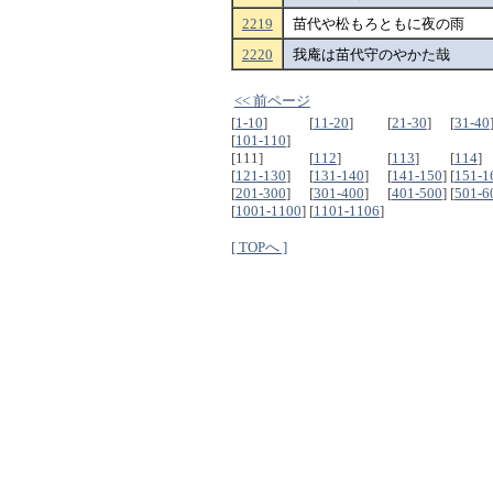
2219
苗代や松もろともに夜の雨
2220
我庵は苗代守のやかた哉
<< 前ページ
[
1-10
]
[
11-20
]
[
21-30
]
[
31-40
[
101-110
]
[111]
[
112
]
[
113
]
[
114
]
[
121-130
]
[
131-140
]
[
141-150
]
[
151-1
[
201-300
]
[
301-400
]
[
401-500
]
[
501-6
[
1001-1100
]
[
1101-1106
]
[ TOPへ ]