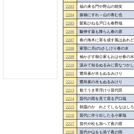
2203
福の来る門や野山の朝笑
2204
振袖にすれ～山の青む也
2205
髪虱ひねる戸口も春野哉
2206
皺伸す薬も降らん春の原
2207
春の海木に害を成す風はあれど
2208
家形に月(の)さしけり春の水
2209
袖かざす御公家もおはせ春の水
2210
汲みて知るぬるみに昔なつかし
2211
鷺烏雀が水もぬるみけり
2212
鷺烏雀の水もぬるみけり
2213
魁てうき草浮けり苗代田
2214
苗代の雨を見て居る戸口哉
2215
朝靄のかゝれとてしもなはしろ
2216
苗代に作り出したる小家哉
2217
苗代や松も加へて夜の雨
2218
苗代や山をも添て夜の雨