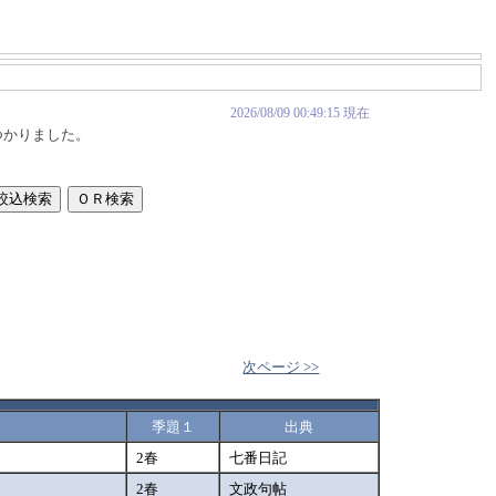
2026/08/09 00:49:15 現在
つかりました。
次ページ >>
季題１
出典
2春
七番日記
2春
文政句帖