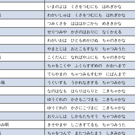
いまのよは くさをつむにも はれぎかな
哉
わかいしゅは くさをつむにも はれぎかな
つみくさを はははかごから めききかな
せりつみや かさのはおりに なくかえる
わがいおは ひともめかけぬ ちゃのきかな
やまとじは おとこもすなり ちゃつみうた
哉
こくだんに なればやぶにも ちゃのきかな
ちゃをこくや ふくらすずめの かおへまで
てらやまの ちゃつみもすむや にばんまで
み哉
うぐいすも うかれなきする ちゃつみかな
なのはなも はらりはらりと こきちゃかな
ゆうぐれの かさもこづまも こきちゃかな
ゆうぐれの かさにこづまに こきちゃかな
おりふしは しかもたちそう ちゃつみかな
つみ唄
きそやまや しごきすてるも ちゃつみうた
哉
ちゃをつんで またつみたまう しきみかな