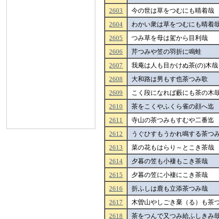
2603
今の世は草をつむにも晴着哉
2604
わかい衆は草をつむにも晴着
2605
つみ草を母は駕から目利哉
2606
芹つみや笠の羽折に鳴蛙
2607
我庵は人も目かけぬ茶(の)木哉
2608
大和路は男もす也茶つみ歌
2609
こく段になれば藪にも茶の木
2610
茶をこくやふくら雀の顔へ迄
2611
寺山の茶つみもすむや二番迄
2612
うぐひすもうかれ鳴する茶つ
2613
菜の花もはらり～とこき茶哉
2614
夕暮の笠も小褄もこき茶哉
2615
夕暮の笠に小褄にこき茶哉
2616
折ふしは鹿も立添茶つみ哉
2617
木曽山やしごき棄（る）も茶
2618
茶をつんで又つみ給ふしきみ