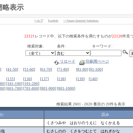
簡略表示
ヘルプ
English
>>Smart Internet Solutions
22121
レコード中、以下の検索条件を満たすものが
22120
件見
検索対象:
条件:
キーワード:
リロード
印刷用ページ
0
]
[
41-50
]
[
51-60
]
[
61-70
]
[
71-80
]
[
81-90
]
[
91-100
]
[
135
]
[
136
]
[
137
]
[
138
]
[
139
]
[
140
]
180
]
[
181-190
]
[
191-200
]
600
]
[
601-700
]
[
701-800
]
[
801-900
]
[
901-1000
]
検索結果 2601 - 2620 番目の 20件を表示
句）
読み
くさつみや はおりのうえに なくかえる
着哉
むさしのの くさをつむとて はれぎかな