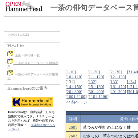
一茶の俳句データベース
HOME
|
LOGIN
View List
全国一茶の碑一覧
一茶の俳句データベース簡略表
示
[
1-10
]
[
11-20
]
[
21-30
]
[
31-4
一茶の俳句データベース詳細表
[
101-110
]
[
111-120
]
[
121-130
]
示
[131]
[
132
]
[
133
]
[
134
]
[
141-150
]
[
151-160
]
[
161-170
]
[
171-
Hammerheadのご案内
[
201-300
]
[
301-400
]
[
401-500
]
[
501-
[
1001-1100
]
[
1101-1106
]
<< 前ページ
Hammerheadは、自由設計、しかも
短期間で導入でき、ＡＳＰサービ
詳細
発句（俳
スを利用すれば、携帯や自宅での
利用が可能に！
⇒詳細はホームペ
2601
草つみや羽折の上になく蛙
ージへ！
2602
むさしのゝ草をつむとてはれ