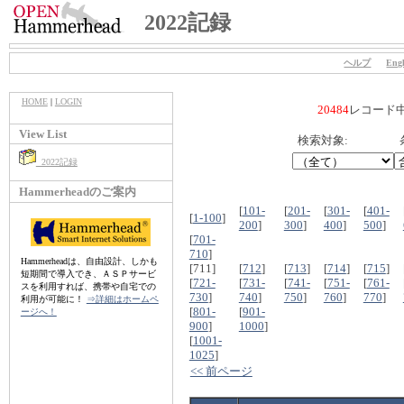
2022記録
ヘルプ
Engl
HOME
|
LOGIN
20484
レコード
View List
検索対象:
2022記録
Hammerheadのご案内
[
101-
[
201-
[
301-
[
401-
[
1-100
]
200
]
300
]
400
]
500
]
[
701-
710
]
Hammerheadは、自由設計、しかも
[711]
[
712
]
[
713
]
[
714
]
[
715
]
短期間で導入でき、ＡＳＰサービ
[
721-
[
731-
[
741-
[
751-
[
761-
スを利用すれば、携帯や自宅での
730
]
740
]
750
]
760
]
770
]
利用が可能に！
⇒詳細はホームペ
[
801-
[
901-
ージへ！
900
]
1000
]
[
1001-
1025
]
<< 前ページ