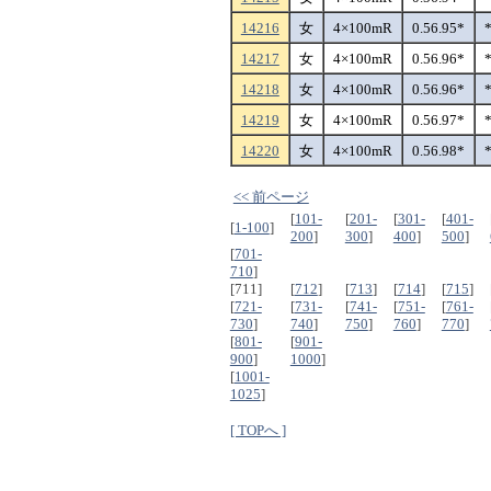
14216
女
4×100mR
0.56.95*
14217
女
4×100mR
0.56.96*
14218
女
4×100mR
0.56.96*
14219
女
4×100mR
0.56.97*
14220
女
4×100mR
0.56.98*
<< 前ページ
[
101-
[
201-
[
301-
[
401-
[
1-100
]
200
]
300
]
400
]
500
]
[
701-
710
]
[711]
[
712
]
[
713
]
[
714
]
[
715
]
[
721-
[
731-
[
741-
[
751-
[
761-
730
]
740
]
750
]
760
]
770
]
[
801-
[
901-
900
]
1000
]
[
1001-
1025
]
[ TOPへ ]