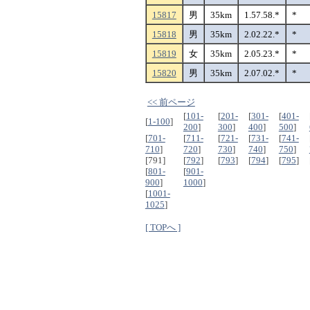
15817
男
35km
1.57.58.*
*
15818
男
35km
2.02.22.*
*
15819
女
35km
2.05.23.*
*
15820
男
35km
2.07.02.*
*
<< 前ページ
[
101-
[
201-
[
301-
[
401-
[
1-100
]
200
]
300
]
400
]
500
]
[
701-
[
711-
[
721-
[
731-
[
741-
710
]
720
]
730
]
740
]
750
]
[791]
[
792
]
[
793
]
[
794
]
[
795
]
[
801-
[
901-
900
]
1000
]
[
1001-
1025
]
[ TOPへ ]