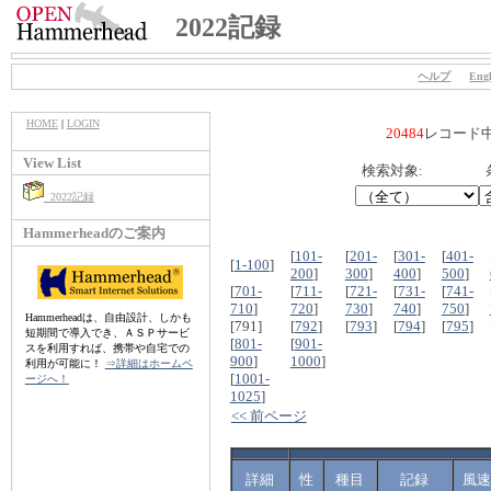
2022記録
ヘルプ
Engl
HOME
|
LOGIN
20484
レコード
View List
検索対象:
2022記録
Hammerheadのご案内
[
101-
[
201-
[
301-
[
401-
[
1-100
]
200
]
300
]
400
]
500
]
[
701-
[
711-
[
721-
[
731-
[
741-
710
]
720
]
730
]
740
]
750
]
Hammerheadは、自由設計、しかも
[791]
[
792
]
[
793
]
[
794
]
[
795
]
短期間で導入でき、ＡＳＰサービ
[
801-
[
901-
スを利用すれば、携帯や自宅での
900
]
1000
]
利用が可能に！
⇒詳細はホームペ
[
1001-
ージへ！
1025
]
<< 前ページ
詳細
性
種目
記録
風速