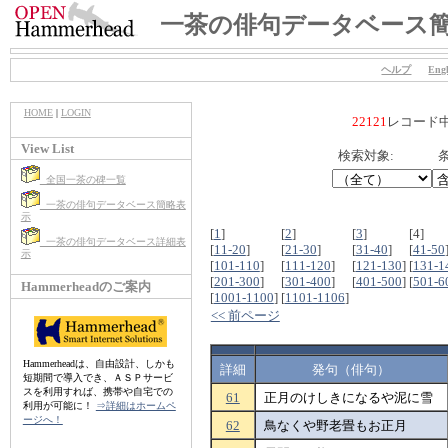
一茶の俳句データベース
ヘルプ
Engl
HOME
|
LOGIN
22121
レコード
View List
検索対象:
条
全国一茶の碑一覧
一茶の俳句データベース簡略表
示
[
1
]
[
2
]
[
3
]
[4]
一茶の俳句データベース詳細表
[
11-20
]
[
21-30
]
[
31-40
]
[
41-50
示
[
101-110
]
[
111-120
]
[
121-130
]
[
131-1
[
201-300
]
[
301-400
]
[
401-500
]
[
501-6
Hammerheadのご案内
[
1001-1100
]
[
1101-1106
]
<< 前ページ
Hammerheadは、自由設計、しかも
詳細
発句（俳句）
短期間で導入でき、ＡＳＰサービ
スを利用すれば、携帯や自宅での
61
正月のけしきになるや泥に雪
利用が可能に！
⇒詳細はホームペ
ージへ！
62
鳥なくや野老畳もお正月