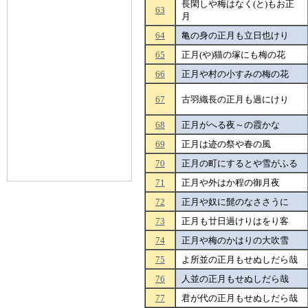
長閑しや梅はなく(と)もお正
63
月
64
亀の身の正月も立日也けり
65
正月(や)猫の塚にも梅の花
66
正月や村の小すみの梅の花
67
古羽織長の正月も過にけり
68
正月がへる夜～の霞かな
69
正月は迹の祭や春の風
70
正月の町にするとや雪がふる
71
正月や外はか程の御月夜
72
正月や奴に髭のなささうに
73
正月も廿日過けりはをり客
74
正月や梅のかはりの大吹雪
75
よ所並の正月もせぬしだら哉
76
人並の正月もせぬしだら哉
77
君が代の正月もせぬしだら哉