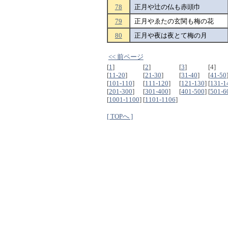
78
正月や辻の仏も赤頭巾
79
正月やゑたの玄関も梅の花
80
正月や夜は夜とて梅の月
<< 前ページ
[
1
]
[
2
]
[
3
]
[4]
[
11-20
]
[
21-30
]
[
31-40
]
[
41-50
[
101-110
]
[
111-120
]
[
121-130
]
[
131-1
[
201-300
]
[
301-400
]
[
401-500
]
[
501-6
[
1001-1100
]
[
1101-1106
]
[ TOPへ ]