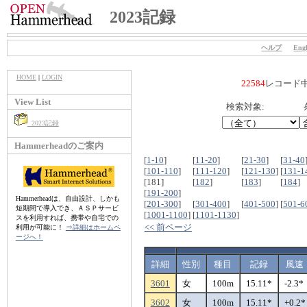
2023記録
ヘルプ
Engl
HOME
|
LOGIN
22584
レコード
View List
検索対象:
2023記録
Hammerheadのご案内
[
1-10
]
[
11-20
]
[
21-30
]
[
31-40
[
101-110
]
[
111-120
]
[
121-130
]
[
131-1
[181]
[
182
]
[
183
]
[
184
]
[
191-200
]
Hammerheadは、自由設計、しかも
[
201-300
]
[
301-400
]
[
401-500
]
[
501-6
短期間で導入でき、ＡＳＰサービ
[
1001-1100
]
[
1101-1130
]
スを利用すれば、携帯や自宅での
<< 前ページ
利用が可能に！
⇒詳細はホームペ
ージへ！
詳細
性別
種目
記録
風速
3601
女
100m
15.11*
-2.3*
3602
女
100m
15.11*
+0.2*